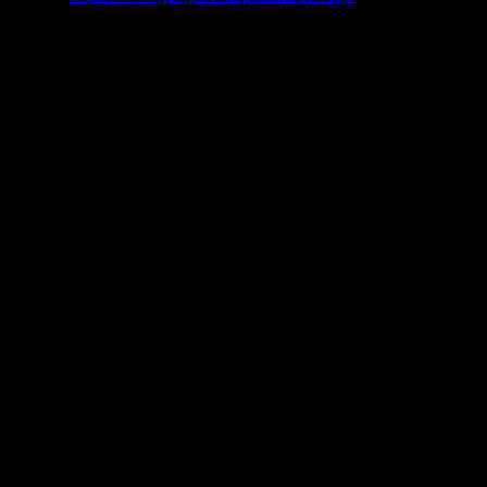
Google AdWords
Unsere Webseite nutzt das Google Conversion-Tracking. Sind Sie
über eine von Google geschaltete Anzeige auf unsere Webseite
gelangt, wird von Google Adwords ein Cookie auf Ihrem Rechner
gesetzt. Das Cookie für Conversion-Tracking wird gesetzt, wenn ein
Nutzer auf eine von Google geschaltete Anzeige klickt. Diese
Cookies verlieren nach 30 Tagen ihre Gültigkeit und dienen nicht
der persönlichen Identifizierung. Besucht der Nutzer bestimmte
Seiten unserer Website und das Cookie ist noch nicht abgelaufen,
können wir und Google erkennen, dass der Nutzer auf die Anzeige
geklickt hat und zu dieser Seite weitergeleitet wurde. Jeder Google
AdWords-Kunde erhält ein anderes Cookie. Cookies können somit
nicht über die Websites von AdWords-Kunden nachverfolgt werden.
Die mithilfe des Conversion-Cookies eingeholten Informationen
dienen dazu, Conversion-Statistiken für AdWords-Kunden zu
erstellen, die sich für Conversion-Tracking entschieden haben. Die
Kunden erfahren die Gesamtanzahl der Nutzer, die auf ihre Anzeige
geklickt haben und zu einer mit einem Conversion-Tracking-Tag
versehenen Seite weitergeleitet wurden. Sie erhalten jedoch keine
Informationen, mit denen sich Nutzer persönlich identifizieren
lassen.
Möchten Sie nicht am Tracking teilnehmen, können Sie das hierfür