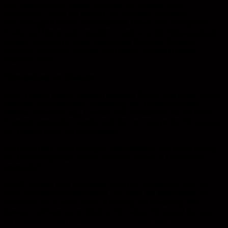
das Tracking durch Google Analytics auf unseren Seiten
unterbinden, indem Sie diesen Link anklicken: [ga-optout
text=“Google Analytics deaktivieren“]. Dabei wird ein Opt-Out-
Cookie auf Ihrem Gerät installiert. Damit wird die Erfassung durch
Google Analytics für diese Website und für diesen Browser
zukünftig verhindert, so lange das Cookie in Ihrem Browser
installiert bleibt.
Verwendung von Matomo
Diese Website benutzt Matomo (ehemals Piwik), eine Open-Source-
Software zur statistischen Auswertung von Besucherzugriffen.
Matomo verwendet sog. Cookies, also Textdateien, die auf Ihrem
Computer gespeichert werden und die eine Analyse der Benutzung
der Website durch Sie ermöglichen.
Die durch das Cookie erzeugten Informationen über Ihre Nutzung
des Internetangebotes werden auf einem Server in Deutschland
gespeichert.
Die IP-Adresse wird unmittelbar nach der Verarbeitung und vor
deren Speicherung anonymisiert. Sie haben die Möglichkeit, die
Installation der Cookies durch Änderung der Einstellung Ihrer
Browser-Software zu verhindern. Wir weisen Sie darauf hin, dass
bei entsprechender Einstellung eventuell nicht mehr alle Funktionen