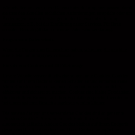
Wir behalten uns vor, diese Datenschutzerklärung anzupassen, damit
sie stets den aktuellen rechtlichen Anforderungen entspricht oder um
Änderungen unserer Leistungen in der Datenschutzerklärung
umzusetzen, z.B. bei der Einführung neuer Services. Für Ihren
erneuten Besuch gilt dann die neue Datenschutzerklärung.
Fragen zum Datenschutz
Wenn Sie Fragen zum Datenschutz haben, schreiben Sie uns bitte
eine E-Mail an info(at)hey-coffee.de .
Einsatz von Cookies und DOM-Storage
Unsere Website verwendt teilweise so genannte Cookies. Cookies
richten auf Ihrem Rechner keinen Schaden an und enthalten keine
Viren. Cookies dienen dazu, unser Angebot nutzerfreundlicher,
effektiver und sicherer zu machen. Cookies sind kleine Textdateien,
die durch Ihren Browser auf Ihrer Festplatte gespeichert werden und
bei einem späteren Besuch ausgelesen werden können.
Die meisten der von uns verwendeten Cookies sind so genannte
„Session-Cookies“. Sie werden nach Ende Ihres Besuchs
automatisch gelöscht. Andere Cookies bleiben auf Ihrem Endgerät
gespeichert bis Sie diese löschen. Diese Cookies ermöglichen es
uns, Ihren Browser beim nächsten Besuch wiederzuerkennen.