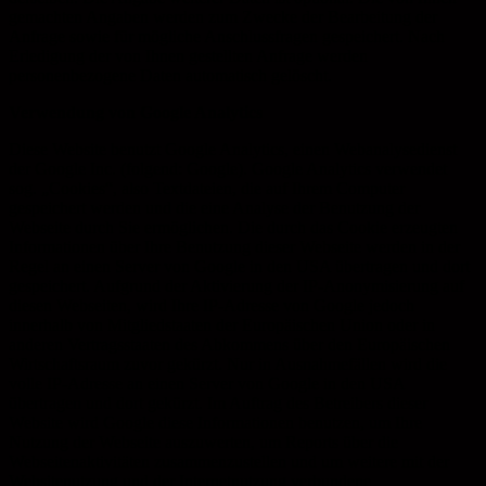
gemachten Angaben werden zum Zwecke der Bearbeitung der
Anfrage sowie für mögliche Anschlussfragen gespeichert. Nach
Erledigung der von Ihnen gestellten Anfrage werden
personenbezogene Daten automatisch gelöscht.
Verwendung von Google Analytics
Diese Website benutzt Google Analytics, einen Webanalysedienst
der Google Inc. (folgend: Google). Google Analytics verwendet
sog. „Cookies“, also Textdateien, die auf Ihrem Computer
gespeichert werden und die eine Analyse der Benutzung der
Webseite durch Sie ermöglichen. Die durch das Cookie erzeugten
Informationen über Ihre Benutzung dieser Webseite werden in der
Regel an einen Server von Google in den USA übertragen und dort
gespeichert. Aufgrund der Aktivierung der IP-Anonymisierung auf
diesen Webseiten, wird Ihre IP-Adresse von Google jedoch
innerhalb von Mitgliedstaaten der Europäischen Union oder in
anderen Vertragsstaaten des Abkommens über den Europäischen
Wirtschaftsraum zuvor gekürzt. Nur in Ausnahmefällen wird die
volle IP-Adresse an einen Server von Google in den USA
übertragen und dort gekürzt. Im Auftrag des Betreibers dieser
Website wird Google diese Informationen benutzen, um Ihre
Nutzung der Webseite auszuwerten, um Reports über die
Webseitenaktivitäten zusammenzustellen und um weitere mit der
Websitenutzung und der Internetnutzung verbundene