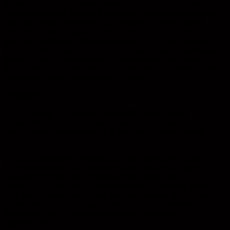
Natürlich können Sie unsere Website grundsätzlich auch ohne
Cookies betrachten. Internet-Browser sind regelmäßig so eingestellt,
dass sie Cookies akzeptieren. Im Allgemeinen können Sie die
Verwendung von Cookies jederzeit über die Einstellungen Ihres
Browsers deaktivieren. Bitte verwenden Sie die Hilfefunktionen
Ihres Internetbrowsers, um zu erfahren, wie Sie diese Einstellungen
ändern können. Bitte beachten Sie, dass einzelne Funktionen
unserer Website möglicherweise nicht funktionieren, wenn Sie die
Verwendung von Cookies deaktiviert haben.
Newsletter
Auf Grundlage Ihrer ausdrücklich erteilten Einwilligung,
übersenden wir Ihnen regelmäßig unseren Newsletter bzw.
vergleichbare Informationen per E-Mail an Ihre angegebene E-Mail-
Adresse.
Für den Empfang des Newsletters ist die Angabe Ihrer E-Mail-
Adresse ausreichend. Bei der Anmeldung zum Bezug unseres
Newsletters werden die von Ihnen angegebenen Daten
ausschließlich für diesen Zweck verwendet. Abonnenten können
auch über Umstände per E-Mail informiert werden, die für den
Dienst oder die Registrierung relevant sind (Beispielsweise
Änderungen des Newsletterangebots oder technische
Gegebenheiten).