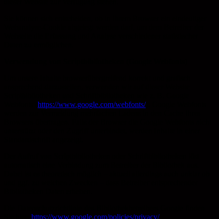
dieser Website zur Verfügung stehen.
Sie können sich entscheiden, ob in Ihrem Browser ein eindeutiger
Webanalyse-Cookie abgelegt werden darf, um dem Betreiber der
Webseite die Erfassung und Analyse verschiedener statistischer
Daten zu ermöglichen.
Verwendung von Scriptbibliotheken (Google Webfonts)
Um unsere Inhalte browserübergreifend korrekt und grafisch
ansprechend darzustellen, verwenden wir auf dieser Website
Scriptbibliotheken und Schriftbibliotheken wie z. B. Google
Webfonts (
https://www.google.com/webfonts/
). Google Webfonts
werden zur Vermeidung mehrfachen Ladens in den Cache Ihres
Browsers übertragen. Falls der Browser die Google Webfonts nicht
unterstützt oder den Zugriff unterbindet, werden Inhalte in einer
Standardschrift angezeigt.
Der Aufruf von Scriptbibliotheken oder Schriftbibliotheken löst
automatisch eine Verbindung zum Betreiber der Bibliothek aus.
Dabei ist es theoretisch möglich – aktuell allerdings auch unklar ob
und ggf. zu welchen Zwecken – dass Betreiber entsprechender
Bibliotheken Daten erheben.
Die Datenschutzrichtlinie des Bibliothekbetreibers Google finden
Sie hier:
https://www.google.com/policies/privacy/