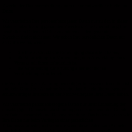
Zwecke der Datenverarbeitung durch die verantwortliche Stelle und
Dritte
Wir verarbeiten Ihre personenbezogenen Daten nur zu den in dieser
Datenschutzerklärung genannten Zwecken. Eine Übermittlung Ihrer
persönlichen Daten an Dritte zu anderen als den genannten
Zwecken findet nicht statt. Wir geben Ihre persönlichen Daten nur
an Dritte weiter, wenn:
– Sie Ihre ausdrückliche Einwilligung dazu erteilt haben,
– die Verarbeitung zur Vorbereitung oder Abwicklung eines
Vertrags mit Ihnen erforderlich ist,
– die Verarbeitung zur Erfüllung einer rechtlichen
Verpflichtung erforderlich ist,
die Verarbeitung zur Wahrung berechtigter Interessen erforderlich ist
und kein Grund zur Annahme besteht, dass Sie ein überwiegendes
schutzwürdiges Interesse an der Nichtweitergabe Ihrer Daten haben.
Wir verarbeiten personenbezogene Daten nur unter Einhaltung der
einschlägigen Datenschutzbestimmungen entsprechend den Geboten
der Datensparsamkeit und Datenvermeidung. Das bedeutet, dass wir
Ihre Daten nur beim Vorliegen einer gesetzlichen
Erlaubnisverarbeitet, insbesondere wenn diese Daten zum Anbieten
und Erbringen unserer Leistung erforderlich, bzw. gesetzlich