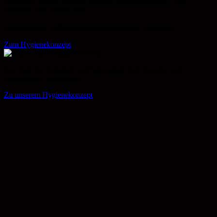
Kümmern Sie sich um Ihre Kunden und Interessenten – wir
kümmern uns um den Rest.
Wir haben ein umfassendes Hygienekonzept aufgestellt.
Zum Hygienekonzept
Uns liegt die Sicherheit und Gesundheit Ihrer Kunden und
Interessenten am Herzen.
Zu unserem Hygienekonzept