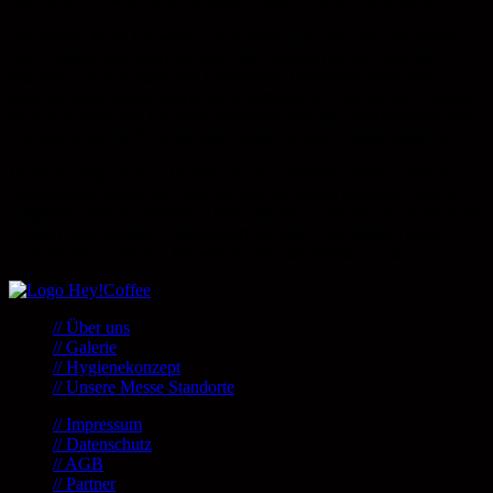
Sie können Ihren Browser so einstellen, dass Sie über das Setzen
von Cookies informiert werden und Cookies nur im Einzelfall
erlauben, die Annahme von Cookies für bestimmte Fälle oder
generell ausschließen sowie das automatische Löschen der Cookies
beim Schließen des Browser aktivieren. Bei der Deaktivierung von
Cookies kann die Funktionalität dieser Website eingeschränkt sein.
DOM-Storage ist eine Technik, bei der Website-Daten in Ihrem
Webbrowser gespeichert werden und bei einem späteren Besuch
ausgelesen werden können. Dabei können Datei für die Dauer einer
Session oder persistent gespeichert werden. Eine Session dauert
typischerweise, bis das Browserfenster geschlossen wird.
// Über uns
// Galerie
// Hygienekonzept
// Unsere Messe Standorte
// Impressum
// Datenschutz
// AGB
// Partner