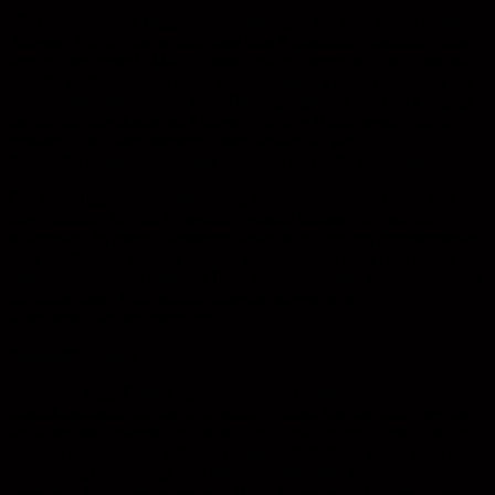
Für eine wirksame Registrierung benötigen wir eine valide E-Mail-
Adresse. Um zu überprüfen, dass eine Anmeldung tatsächlich durch
den Inhaber einer E-Mail-Adresse erfolgt, setzen wir das „Double-
opt-in“-Verfahren ein. Hierzu protokollieren wir die Bestellung des
Newsletters, den Versand einer Bestätigungsmail und den Eingang
der hiermit angeforderten Antwort. Weitere Daten werden nicht
erhoben. Die Daten werden ausschließlich für den
Newsletterversand verwendet und nicht an Dritte weitergegeben.
Die Einwilligung zur Speicherung Ihrer persönlichen Daten und
ihrer Nutzung für den Newsletterversand können Sie jederzeit
widerrufen. In jedem Newsletter findet sich dazu ein entsprechender
Link. Außerdem können Sie sich jederzeit auch direkt auf dieser
Webseite abmelden oder uns Ihren entsprechenden Wunsch über die
am Ende dieser Datenschutzhinweise angegebene
Kontaktmöglichkeit mitteilen.
Kontaktformular
Treten Sie bzgl. Fragen jeglicher Art per E-Mail oder
Kontaktformular mit uns in Kontakt, erteilen Sie uns zum Zwecke
der Kontaktaufnahme Ihre freiwillige Einwilligung. Hierfür ist die
Angabe einer validen E-Mail-Adresse erforderlich. Diese dient der
Zuordnung der Anfrage und der anschließenden Beantwortung
derselben. Die Angabe weiterer Daten ist optional. Die von Ihnen