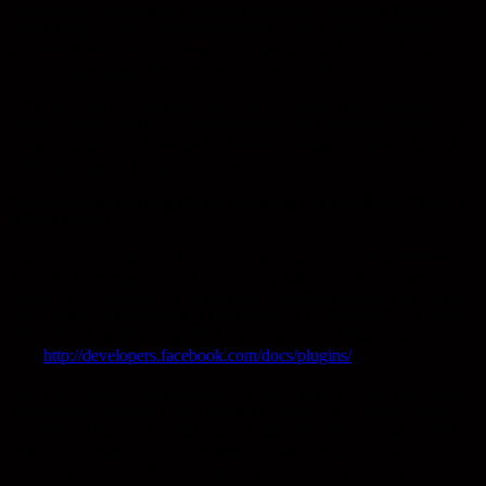
erforderliche Setzen eines Cookies ablehnen – etwa per Browser-
Einstellung, die das automatische Setzen von Cookies generell
deaktiviert oder Ihren Browser so einstellen, dass Cookies von der
Domain „googleleadservices.com“ blockiert werden.
Bitte beachten Sie, dass Sie die Opt-out-Cookies nicht löschen
dürfen, solange Sie keine Aufzeichnung von Messdaten wünschen.
Haben Sie alle Ihre Cookies im Browser gelöscht, müssen Sie das
jeweilige Opt-out Cookie erneut setzen.
Datenschutzerklärung für die Nutzung von Facebook-Plugins
(Like-Button)
Auf unseren Seiten sind Plugins des sozialen Netzwerks Facebook,
Anbieter Facebook Inc., 1 Hacker Way, Menlo Park, California
94025, USA, integriert. Die Facebook-Plugins erkennen Sie an dem
Facebook-Logo oder dem „Like-Button“ („Gefällt mir“) auf unserer
Seite. Eine Übersicht über die Facebook-Plugins finden Sie
hier:
http://developers.facebook.com/docs/plugins/
.
Wenn Sie unsere Seiten besuchen, wird über das Plugin eine direkte
Verbindung zwischen Ihrem Browser und dem Facebook-Server
hergestellt. Facebook erhält dadurch die Information, dass Sie mit
Ihrer IP-Adresse unsere Seite besucht haben. Wenn Sie den
Facebook „Like-Button“ anklicken während Sie in Ihrem