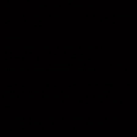
verantwortliche Stelle und ggf. Auftragsverarbeiter.
Anonyme Informationen dieser Art werden von uns ggfs. statistisch
ausgewertet, um unseren Internetauftritt und die dahinterstehende
Technik zu optimieren.
Cookies
Wie viele andere Webseiten verwenden wir auch so genannte
„Cookies“. Cookies sind kleine Textdateien, die von einem
Websiteserver auf Ihre Festplatte übertragen werden. Hierdurch
erhalten wir automatisch bestimmte Daten wie z. B. IP-Adresse,
verwendeter Browser, Betriebssystem und Ihre Verbindung zum
Internet.
Cookies können nicht verwendet werden, um Programme zu starten
oder Viren auf einen Computer zu übertragen. Anhand der in
Cookies enthaltenen Informationen können wir Ihnen die
Navigation erleichtern und die korrekte Anzeige unserer Webseiten
ermöglichen.
In keinem Fall werden die von uns erfassten Daten an Dritte
weitergegeben oder ohne Ihre Einwilligung eine Verknüpfung mit
personenbezogenen Daten hergestellt.