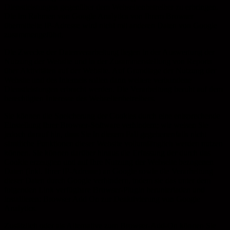
Dienstleistungen gegenüber dem Webseitenbetreiber zu erbringen.
Die im Rahmen von Google Analytics von Ihrem Browser
übermittelte IP-Adresse wird nicht mit anderen Daten von Google
zusammengeführt.
Die Zwecke der Datenverarbeitung liegen in der Auswertung der
Nutzung der Website und in der Zusammenstellung von Reports
über Aktivitäten auf der Website. Auf Grundlage der Nutzung der
Website und des Internets sollen dann weitere verbundene
Dienstleistungen erbracht werden. Die Verarbeitung beruht auf dem
berechtigten Interesse des Webseitenbetreibers.
Sie können die Speicherung der Cookies durch eine entsprechende
Einstellung Ihrer Browser-Software verhindern; wir weisen Sie
jedoch darauf hin, dass Sie in diesem Fall gegebenenfalls nicht
sämtliche Funktionen dieser Website vollumfänglich werden nutzen
können. Sie können darüber hinaus die Erfassung der durch das
Cookie erzeugten und auf Ihre Nutzung der Webseite bezogenen
Daten (inkl. Ihrer IP-Adresse) an Google sowie die Verarbeitung
dieser Daten durch Google verhindern, indem sie das unter dem
folgenden Link verfügbare Browser-Plugin herunterladen und
installieren: Browser Add On zur Deaktivierung von Google
Analytics.
Zusätzlich oder als Alternative zum Browser-Add-On können Sie