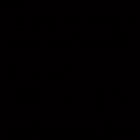
Erfassung allgemeiner Informationen beim Besuch unserer
Website
Wenn Sie auf unsere Website zugreifen, werden automatisch mittels
eines Cookies Informationen allgemeiner Natur erfasst. Diese
Informationen (Server-Logfiles) beinhalten etwa die Art des
Webbrowsers, das verwendete Betriebssystem, den Domainnamen
Ihres Internet-Service-Providers und ähnliches. Hierbei handelt es
sich ausschließlich um Informationen, welche keine Rückschlüsse
auf Ihre Person zulassen.
Diese Informationen sind technisch notwendig, um von Ihnen
angeforderte Inhalte von Webseiten korrekt auszuliefern und fallen
bei Nutzung des Internets zwingend an. Sie werden insbesondere zu
folgenden Zwecken verarbeitet:
Sicherstellung eines problemlosen Verbindungsaufbaus der
Website,
Sicherstellung einer reibungslosen Nutzung unserer Website,
Auswertung der Systemsicherheit und -stabilität sowie
Zu weiteren administrativen Zwecken.
Die Verarbeitung Ihrer personenbezogenen Daten basiert auf
unserem berechtigten Interesse aus den vorgenannten Zwecken zur
Datenerhebung. Wir verwenden Ihre Daten nicht, um Rückschlüsse
auf Ihre Person zu ziehen. Empfänger der Daten sind nur die