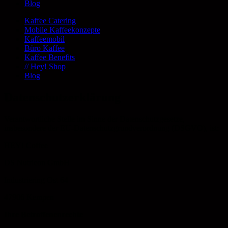
Blog
Kaffee Catering
Mobile Kaffeekonzepte
Kaffeemobil
Büro Kaffee
Kaffee Benefits
// Hey! Shop
Blog
Datenschutzerklärung
Verantwortliche Stelle im Sinne der Datenschutzgesetze,
insbesondere der EU-Datenschutzgrundverordnung (DSGVO), ist:
HEY! Coffee
DS Nutricon GmbH
Industriering Ost 64
47906 Kempen
Ihre Betroffenenrechte