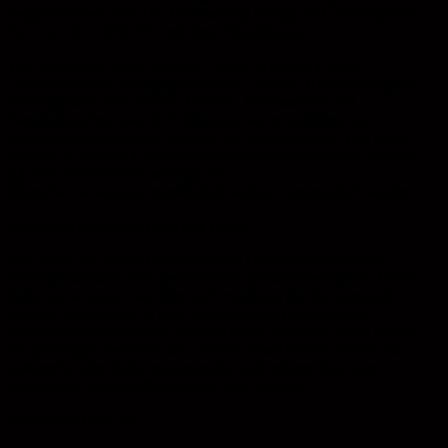
vorgeschrieben sind. Die Verarbeitung erfolgt auf Grundlage des
Art. 6 (1) lit. a DSGVO mit Ihrer Einwilligung.
Wir verarbeiten Daten wie z.B., Name, Adresse, E-Mail,
Telefonnummer, Vertragsgegenstand, Laufzeit, Kundenkategorie,
Zahlungsdaten von unseren Kunden, Interessenten und
Geschäftspartner zwecks Erbringung vorvertraglicher und
vertraglicher Leistungen, Service und Kundenpflege. Die Daten
können in unserem Customer-Relationship-Management System
(„CRM System“) von weclapp.de
(https://www.weclapp.com/de/datenschutz/) gespeichert werden.
Löschung bzw. Sperrung der Daten
Wir halten uns an die Grundsätze der Datenvermeidung und
Datensparsamkeit. Wir speichern Ihre personenbezogenen Daten
daher nur so lange, wie dies zur Erreichung der hier genannten
Zwecke erforderlich ist oder wie es die vom Gesetzgeber
vorgesehenen vielfältigen Speicherfristen vorsehen. Nach Fortfall
des jeweiligen Zweckes bzw. Ablauf dieser Fristen werden die
entsprechenden Daten routinemäßig und entsprechend den
gesetzlichen Vorschriften gesperrt oder gelöscht.
info@hey-coffee.de