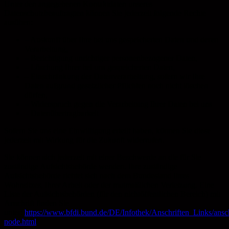
Unter den angegebenen Kontaktdaten unseres
Datenschutzbeauftragten können Sie jederzeit folgende Rechte
ausüben:
– Auskunft über Ihre bei uns gespeicherten Daten und deren
Verarbeitung,
– Berichtigung unrichtiger personenbezogener Daten,
– Löschung Ihrer bei uns gespeicherten Daten,
– Einschränkung der Datenverarbeitung, sofern wir Ihre
Daten aufgrund gesetzlicher Pflichten noch nicht löschen
dürfen,
– Widerspruch gegen die Verarbeitung Ihrer Daten bei uns
– Datenübertragbarkeit
Sofern Sie uns eine Einwilligung erteilt haben, können Sie diese
jederzeit mit Wirkung für die Zukunft widerrufen.
Sie können sich jederzeit mit einer Beschwerde an die für Sie
zuständige Aufsichtsbehörde wenden. Ihre zuständige
Aufsichtsbehörde richtet sich nach dem Bundesland Ihres
Wohnsitzes, Ihrer Arbeit oder der mutmaßlichen Verletzung. Eine
Liste der Aufsichtsbehörden (für den nichtöffentlichen Bereich) mit
Anschrift finden Sie
unter:
https://www.bfdi.bund.de/DE/Infothek/Anschriften_Links/ansch
node.html
.