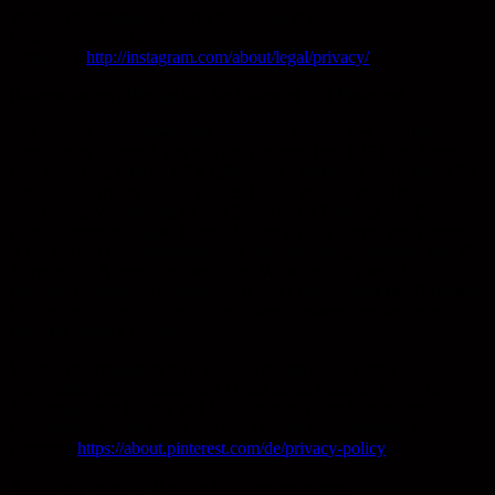
Weitere Informationen hierzu finden Sie in der
Datenschutzerklärung von
Instagram:
http://instagram.com/about/legal/privacy/
Datenschutzerklärung für die Nutzung von Pinterest
Auf unserer Seite verwenden wir Social Plugins des sozialen
Netzwerkes Pinterest, das von der Pinterest Inc., 635 High Street,
Palo Alto, CA, 94301, USA („Pinterest“) betrieben wird. Wenn Sie
eine Seite aufrufen die ein solches Plugin enthält, stellt Ihr Browser
eine direkte Verbindung zu den Servern von Pinterest her. Das
Plugin übermittelt dabei Protokolldaten an den Server von Pinterest
in die USA. Diese Protokolldaten enthalten möglicherweise Ihre IP-
Adresse, die Adresse der besuchten Websites, die ebenfalls
Pinterest-Funktionen enthalten, Art und Einstellungen des Browsers,
Datum und Zeitpunkt der Anfrage, Ihre Verwendungsweise von
Pinterest sowie Cookies.
Weitere Informationen zu Zweck, Umfang und weiterer
Verarbeitung und Nutzung der Daten durch Pinterest sowie Ihre
diesbezüglichen Rechte und Möglichkeiten zum Schutz Ihrer
Privatsphäre finden Sie in den den Datenschutzhinweisen von
Pinterest:
https://about.pinterest.com/de/privacy-policy
Änderung unserer Datenschutzbestimmungen