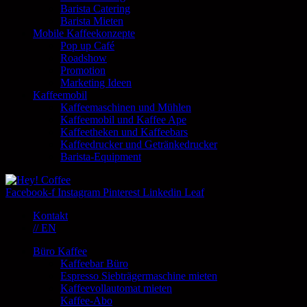
Barista Catering
Barista Mieten
Mobile Kaffeekonzepte
Pop up Café
Roadshow
Promotion
Marketing Ideen
Kaffeemobil
Kaffeemaschinen und Mühlen
Kaffeemobil und Kaffee Ape
Kaffeetheken und Kaffeebars
Kaffeedrucker und Getränkedrucker
Barista-Equipment
Facebook-f
Instagram
Pinterest
Linkedin
Leaf
Kontakt
// EN
Büro Kaffee
Kaffeebar Büro
Espresso Siebträgermaschine mieten
Kaffeevollautomat mieten
Kaffee-Abo