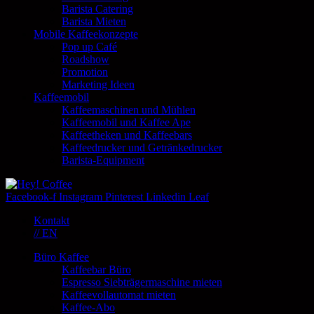
Barista Catering
Barista Mieten
Mobile Kaffeekonzepte
Pop up Café
Roadshow
Promotion
Marketing Ideen
Kaffeemobil
Kaffeemaschinen und Mühlen
Kaffeemobil und Kaffee Ape
Kaffeetheken und Kaffeebars
Kaffeedrucker und Getränkedrucker
Barista-Equipment
Facebook-f
Instagram
Pinterest
Linkedin
Leaf
Kontakt
// EN
Büro Kaffee
Kaffeebar Büro
Espresso Siebträgermaschine mieten
Kaffeevollautomat mieten
Kaffee-Abo