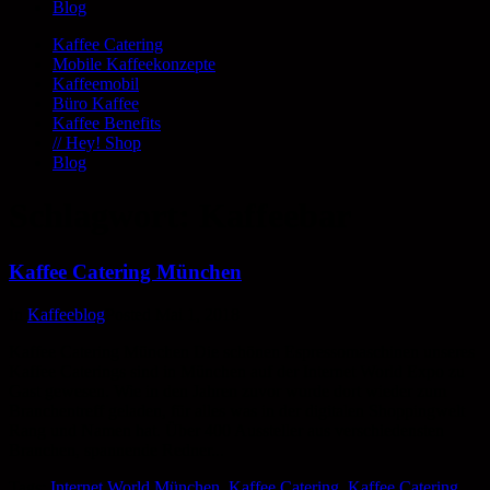
Blog
Kaffee Catering
Mobile Kaffeekonzepte
Kaffeemobil
Büro Kaffee
Kaffee Benefits
// Hey! Shop
Blog
Schlagwort:
Kaffeebar
Kaffee Catering München
In
Kaffeeblog
Posted
Mai 1, 2018
Kaffee Catering München Die schönen Espressomaschinen unseres
Kaffee Caterings sind in München auf der Internet World Expo zu
Gast gewesen. Wie in den Jahren zuvor wurde dort wieder zum
Branchentreff geladen, für alles was in der digitalen Shoppingwelt
Rang und Namen hat. Über 400 Aussteller aus verschiedensten
Branchen, spannende Redner...
Tags:
Internet World München
,
Kaffee Catering
,
Kaffee Catering