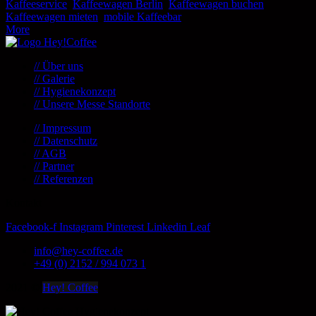
Kaffeeservice
,
Kaffeewagen Berlin
,
Kaffeewagen buchen
,
Kaffeewagen mieten
,
mobile Kaffeebar
More
// Über uns
// Galerie
// Hygienekonzept
// Unsere Messe Standorte
// Impressum
// Datenschutz
// AGB
// Partner
// Referenzen
Kontakt
Facebook-f
Instagram
Pinterest
Linkedin
Leaf
info@hey-coffee.de
+49 (0) 2152 / 994 073 1
2021
©
Hey! Coffee