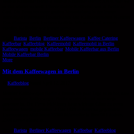
Mobile Kaffeebar Berlin // Mobile Kaffeebar Berlin: Am 8. Mai war
es mal wieder so weit: Unsere mobile Kaffeebar war in Berlin zu
Gast. Die Besucher einer großen Veranstaltung in der immer
lebendigen Hauptstadt Deutschlands und Kaffeemetropole Nummer
Eins dürsteten nach frischem Koffein. Wir waren mit unserer
mobilen Kaffeebar wie immer gerne...
Tags:
Barista
,
Berlin
,
Berliner Kaffeewagen
,
Kaffee Catering
,
Kaffeebar
,
Kaffeeblog
,
Kaffeemobil
,
Kaffeemobil in Berlin
,
Kaffeewagen
,
mobile Kaffeebar
,
Mobile Kaffeebar aus Berlin
,
Mobile Kaffeebar Berlin
More
Mit dem Kaffeewagen in Berlin
In
Kaffeeblog
Posted
April 12, 2017
Mobiler Kaffeewagen Berlin // Bereits ein paar Tage ist es her, dass
unser mobiler Kaffeewagen Berlin wieder einmal unterwegs
gewesen ist. Die Firma McKinsey hatte wichtige Gäste zu einen
Business Meeting geladen. // Das 1929 in Amerika gegründete
Unternehmen zählt heute 15500 Mitarbeiter in über 60 Ländern,
2100 davon alleine in...
Tags:
Barista
,
Berliner Kaffeewagen
,
Kaffeebar
,
Kaffeeblog
,