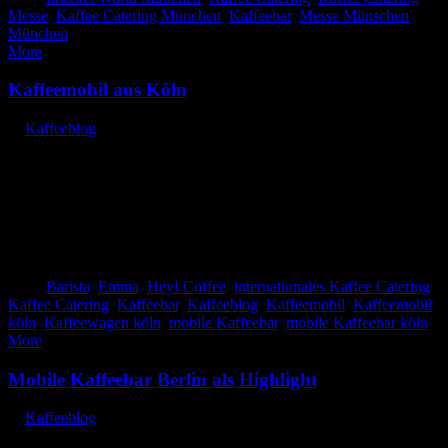
Messe
,
Kaffee Catering München
,
Kaffeebar
,
Messe Münschen
,
München
More
Kaffeemobil aus Köln
In
Kaffeeblog
Posted
November 28, 2017
Kaffeemobil Köln Kaffeemobil Köln: Unser kleines Kaffeemobil
aus Köln namens „Emma“ durfte im Sommer ihren Charme auf
einer Hochzeit versprühen. Lest mehr über ihren kleinen Ausflug
und warum dieser ein ganz besonderer war. Um eine Hochzeit zu
gestalten gibt es wahrlich zahlreiche Möglichkeiten. Die einen
lieben es schick und pompös,...
Tags:
Barista
,
Emma
,
Hey! Coffee
,
internationales Kaffee Catering
,
Kaffee Catering
,
Kaffeebar
,
Kaffeeblog
,
Kaffeemobil
,
Kaffeemobil
köln
,
Kaffeewagen köln
,
mobile Kaffeebar
,
mobile Kaffeebar köln
More
Mobile Kaffeebar Berlin als Highlight
In
Kaffeeblog
Posted
Mai 21, 2017